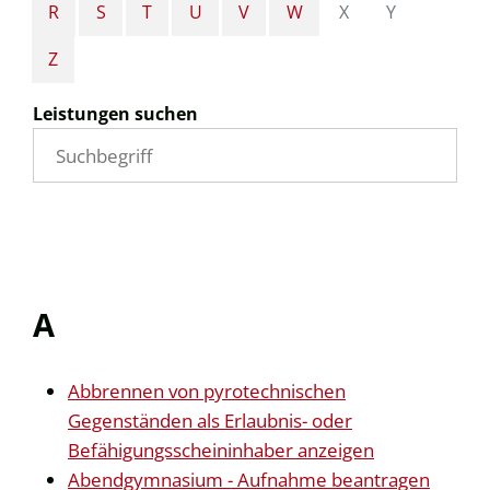
R
S
T
U
V
W
X
Y
Z
Leistungen suchen
A
Abbrennen von pyrotechnischen
Gegenständen als Erlaubnis- oder
Befähigungsscheininhaber anzeigen
Abendgymnasium - Aufnahme beantragen