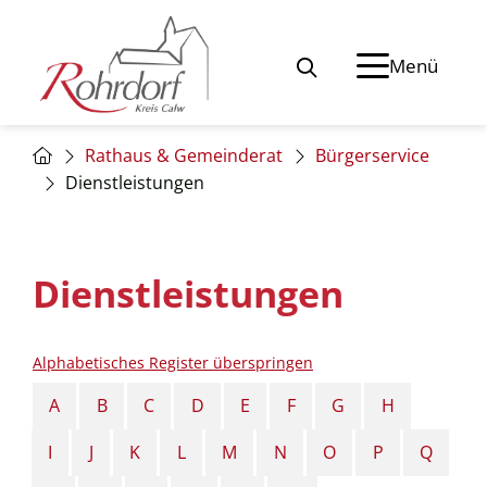
Menü
Rathaus & Gemeinderat
Bürgerservice
Dienstleistungen
Dienstleistungen
Alphabetisches Register überspringen
A
B
C
D
E
F
G
H
I
J
K
L
M
N
O
P
Q