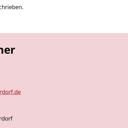
chrieben.
ner
dorf.de
rdorf