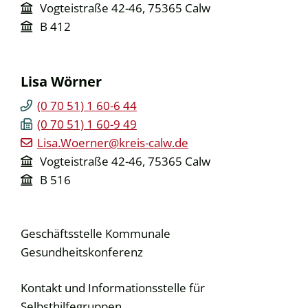
Vogteistraße 42-46, 75365 Calw
B 412
Lisa
Wörner
(0
70
51) 1
60-6
44
(0
70
51) 1
60-9
49
Lisa.Woerner@kreis-calw.de
Vogteistraße 42-46, 75365 Calw
B 516
Geschäftsstelle Kommunale
Gesundheitskonferenz
Kontakt und Informationsstelle für
Selbsthilfegruppen