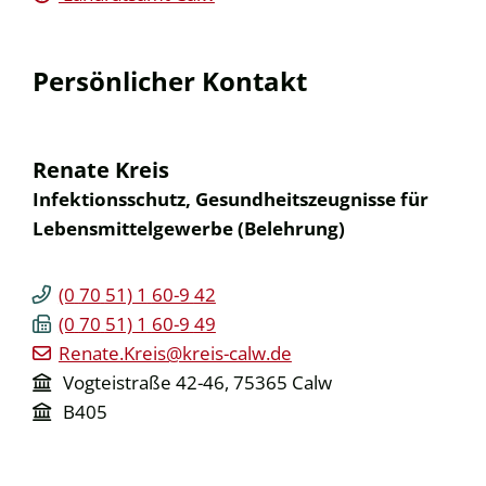
Persönlicher Kontakt
Renate
Kreis
Infektionsschutz, Gesundheitszeugnisse für
Lebensmittelgewerbe (Belehrung)
(0
70
51) 1
60-9
42
(0
70
51) 1
60-9
49
Renate.Kreis@kreis-calw.de
Vogteistraße 42-46, 75365 Calw
B405