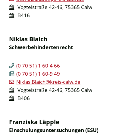
Vogteistraße 42-46, 75365 Calw
B416
Niklas
Blaich
Schwerbehindertenrecht
(0
70
51) 1
60-4
66
(0
70
51) 1
60-9
49
Niklas.Blaich@kreis-calw.de
Vogteistraße 42-46, 75365 Calw
B406
Franziska
Läpple
Einschulungsuntersuchungen (ESU)