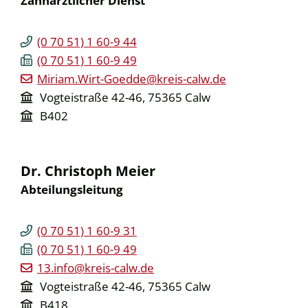
(0
70
51) 1
60-9
44
(0
70
51) 1
60-9
49
Miriam.Wirt-Goedde@kreis-calw.de
Vogteistraße 42-46, 75365 Calw
B402
Dr.
Christoph
Meier
Abteilungsleitung
(0
70
51) 1
60-9
31
(0
70
51) 1
60-9
49
13.info@kreis-calw.de
Vogteistraße 42-46, 75365 Calw
B418