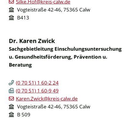
Silke.Hof@kreis-calw.de
Vogteistraße 42-46, 75365 Calw
B413
Dr.
Karen
Zwick
Sachgebietleitung Einschulungsuntersuchung
u. Gesundheitsförderung, Prävention u.
Beratung
(0
70
51) 1
60-2
24
(0
70
51) 1
60-9
49
Karen.Zwick@kreis-calw.de
Vogteistraße 42-46, 75365 Calw
B 509