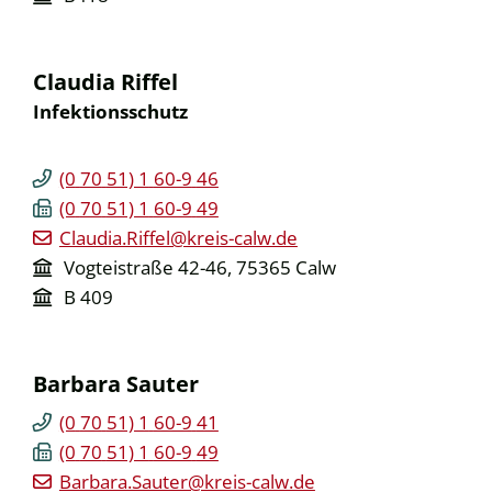
Claudia
Riffel
Infektionsschutz
(0
70
51) 1
60-9
46
(0
70
51) 1
60-9
49
Claudia.Riffel@kreis-calw.de
Vogteistraße 42-46, 75365 Calw
B 409
Barbara
Sauter
(0
70
51) 1
60-9
41
(0
70
51) 1
60-9
49
Barbara.Sauter@kreis-calw.de