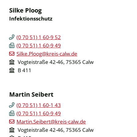
Silke
Ploog
Infektionsschutz
(0
70
51) 1
60-9
52
(0
70
51) 1
60-9
49
Silke.Ploog@kreis-calw.de
Vogteistraße 42-46, 75365 Calw
B 411
Martin
Seibert
(0
70
51) 1
60-1
43
(0
70
51) 1
60-9
49
Martin.Seibert@kreis-calw.de
Vogteistraße 42-46, 75365 Calw