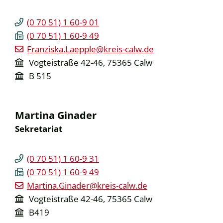
(0
70
51) 1
60-9
01
(0
70
51) 1
60-9
49
Franziska.Laepple@kreis-calw.de
Vogteistraße 42-46, 75365 Calw
B 515
Martina
Ginader
Sekretariat
(0
70
51) 1
60-9
31
(0
70
51) 1
60-9
49
Martina.Ginader@kreis-calw.de
Vogteistraße 42-46, 75365 Calw
B419