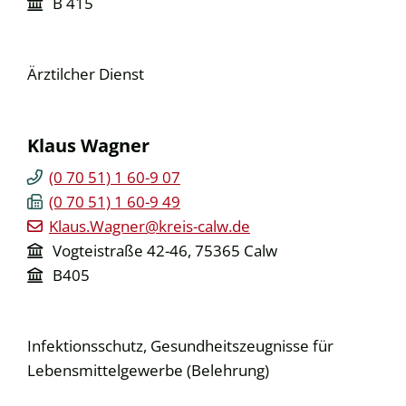
B 415
Ärztilcher Dienst
Klaus
Wagner
(0
70
51) 1
60-9
07
(0
70
51) 1
60-9
49
Klaus.Wagner@kreis-calw.de
Vogteistraße 42-46, 75365 Calw
B405
Infektionsschutz, Gesundheitszeugnisse für
Lebensmittelgewerbe (Belehrung)