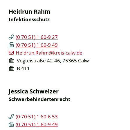
Heidrun
Rahm
Infektionsschutz
(0
70
51) 1
60-9
27
(0
70
51) 1
60-9
49
Heidrun.Rahm@kreis-calw.de
Vogteistraße 42-46, 75365 Calw
B 411
Jessica
Schweizer
Schwerbehindertenrecht
(0
70
51) 1
60-6
53
(0
70
51) 1
60-9
49