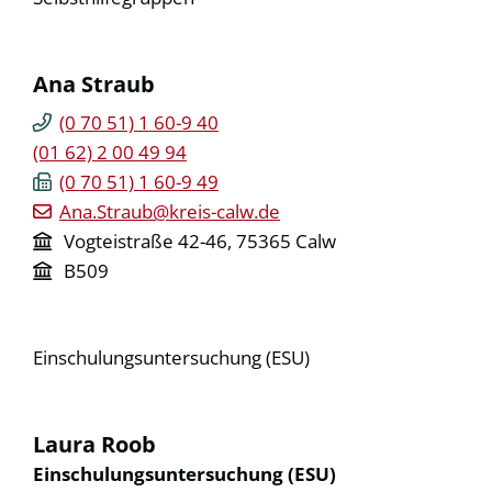
Ana
Straub
(0
70
51) 1
60-9
40
(01
62) 2
00
49
94
(0
70
51) 1
60-9
49
Ana.Straub@kreis-calw.de
Vogteistraße 42-46, 75365 Calw
B509
Einschulungsuntersuchung (ESU)
Laura
Roob
Einschulungsuntersuchung (ESU)