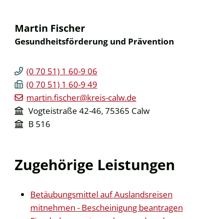
Martin
Fischer
Gesundheitsförderung und Prävention
(0
70
51) 1
60-9
06
(0
70
51) 1
60-9
49
martin.fischer@kreis-calw.de
Vogteistraße 42-46, 75365 Calw
B 516
Zugehörige Leistungen
Betäubungsmittel auf Auslandsreisen
mitnehmen - Bescheinigung beantragen