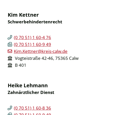
Kim
Kettner
Schwerbehindertenrecht
(0
70
51) 1
60-4
76
(0
70
51) 1
60-9
49
Kim.Kettner@kreis-calw.de
Vogteistraße 42-46, 75365 Calw
B 401
Heike
Lehmann
Zahnärztlicher Dienst
(0
70
51) 1
60-8
36
(0
70
51) 1
60-9
49