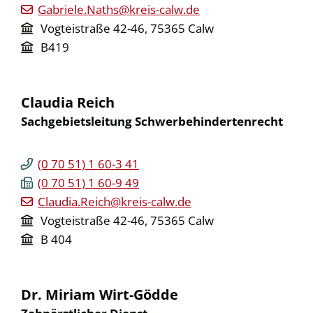
Gabriele.Naths@kreis-calw.de
Vogteistraße 42-46, 75365 Calw
B419
Claudia
Reich
Sachgebietsleitung Schwerbehindertenrecht
(0
70
51) 1
60-3
41
(0
70
51) 1
60-9
49
Claudia.Reich@kreis-calw.de
Vogteistraße 42-46, 75365 Calw
B 404
Dr.
Miriam
Wirt-Gödde
Zahnärztlicher Dienst