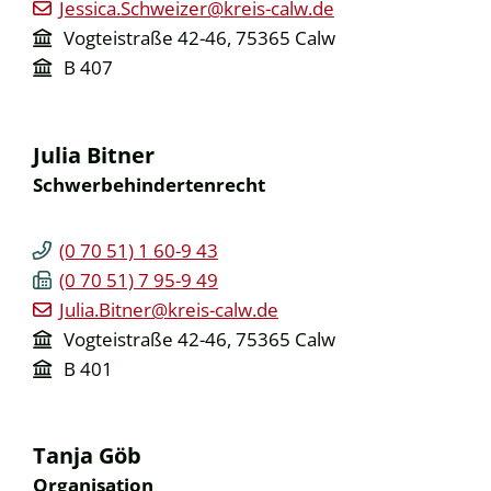
Jessica.Schweizer@kreis-calw.de
Vogteistraße 42-46, 75365 Calw
B 407
Julia
Bitner
Schwerbehindertenrecht
(0
70
51) 1
60-9
43
(0
70
51) 7
95-9
49
Julia.Bitner@kreis-calw.de
Vogteistraße 42-46, 75365 Calw
B 401
Tanja
Göb
Organisation