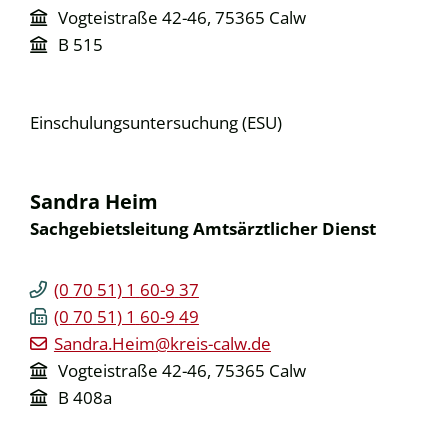
Vogteistraße 42-46, 75365 Calw
B 515
Einschulungsuntersuchung (ESU)
Sandra
Heim
Sachgebietsleitung Amtsärztlicher Dienst
(0
70
51) 1
60-9
37
(0
70
51) 1
60-9
49
Sandra.Heim@kreis-calw.de
Vogteistraße 42-46, 75365 Calw
B 408a