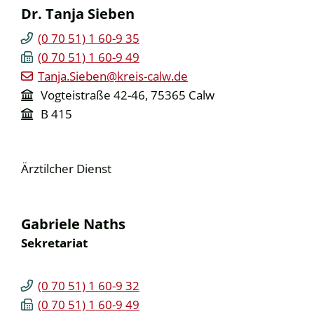
Dr.
Tanja
Sieben
(0
70
51) 1
60-9
35
(0
70
51) 1
60-9
49
Tanja.Sieben@kreis-calw.de
Vogteistraße 42-46, 75365 Calw
B 415
Ärztilcher Dienst
Gabriele
Naths
Sekretariat
(0
70
51) 1
60-9
32
(0
70
51) 1
60-9
49