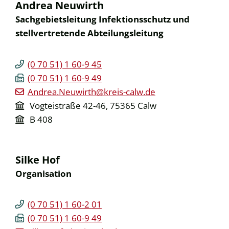
Andrea
Neuwirth
Sachgebietsleitung Infektionsschutz und
stellvertretende Abteilungsleitung
(0
70
51) 1
60-9
45
(0
70
51) 1
60-9
49
Andrea.Neuwirth@kreis-calw.de
Vogteistraße 42-46, 75365 Calw
B 408
Silke
Hof
Organisation
(0
70
51) 1
60-2
01
(0
70
51) 1
60-9
49