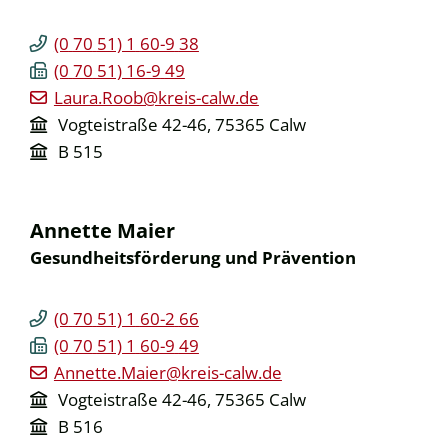
(0
70
51) 1
60-9
38
(0
70
51) 16-9
49
Laura.Roob@kreis-calw.de
Vogteistraße 42-46, 75365 Calw
B 515
Annette
Maier
Gesundheitsförderung und Prävention
(0
70
51) 1
60-2
66
(0
70
51) 1
60-9
49
Annette.Maier@kreis-calw.de
Vogteistraße 42-46, 75365 Calw
B 516