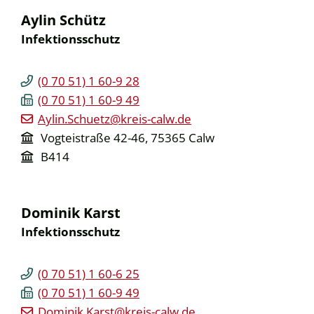
Aylin
Schütz
Infektionsschutz
(0
70
51) 1
60-9
28
(0
70
51) 1
60-9
49
Aylin.Schuetz@kreis-calw.de
Vogteistraße 42-46, 75365 Calw
B414
Dominik
Karst
Infektionsschutz
(0
70
51) 1
60-6
25
(0
70
51) 1
60-9
49
Dominik.Karst@kreis-calw.de