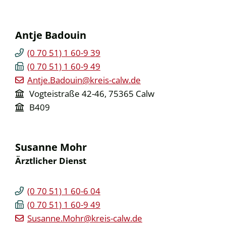
Antje
Badouin
(0
70
51) 1
60-9
39
(0
70
51) 1
60-9
49
Antje.Badouin@kreis-calw.de
Vogteistraße 42-46, 75365 Calw
B409
Susanne
Mohr
Ärztlicher Dienst
(0
70
51) 1
60-6
04
(0
70
51) 1
60-9
49
Susanne.Mohr@kreis-calw.de