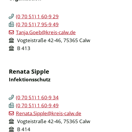
(0
70
51) 1
60-9
29
(0
70
51) 7
95-9
49
Tanja.Goeb@kreis-calw.de
Vogteistraße 42-46, 75365 Calw
B 413
Renata
Sipple
Infektionsschutz
(0
70
51) 1
60-9
34
(0
70
51) 1
60-9
49
Renata.Sipple@kreis-calw.de
Vogteistraße 42-46, 75365 Calw
B 414