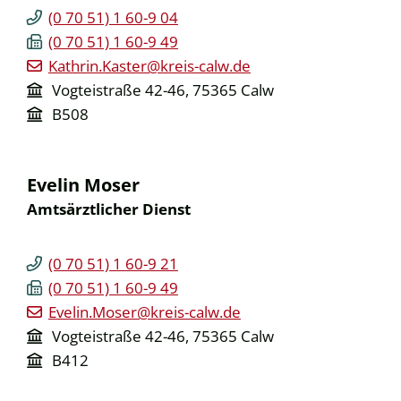
(0
70
51) 1
60-9
04
(0
70
51) 1
60-9
49
Kathrin.Kaster@kreis-calw.de
Vogteistraße 42-46, 75365 Calw
B508
Evelin
Moser
Amtsärztlicher Dienst
(0
70
51) 1
60-9
21
(0
70
51) 1
60-9
49
Evelin.Moser@kreis-calw.de
Vogteistraße 42-46, 75365 Calw
B412