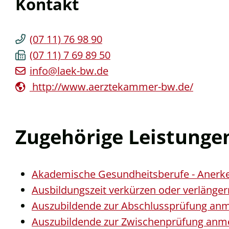
Kontakt
(07
11) 76
98
90
(07
11) 7
69
89
50
info@laek-bw.de
http://www.aerztekammer-bw.de/
Zugehörige Leistunge
Akademische Gesundheitsberufe - Anerke
Ausbildungszeit verkürzen oder verlänger
Auszubildende zur Abschlussprüfung an
Auszubildende zur Zwischenprüfung anm