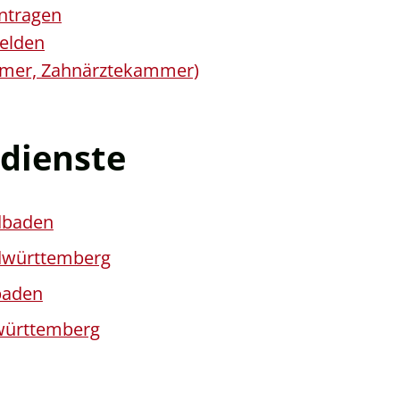
antragen
elden
mmer, Zahnärztekammer)
dienste
dbaden
dwürttemberg
baden
württemberg