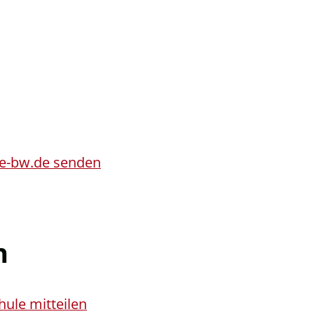
ce-bw.de senden
n
ule mitteilen