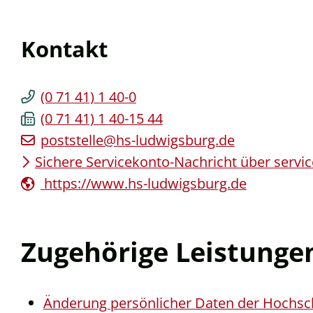
Kontakt
(0
71
41) 1
40-0
(0
71
41) 1
40-15
44
poststelle@hs-ludwigsburg.de
Sichere Servicekonto-Nachricht über servi
https://www.hs-ludwigsburg.de
Zugehörige Leistunge
Änderung persönlicher Daten der Hochsch