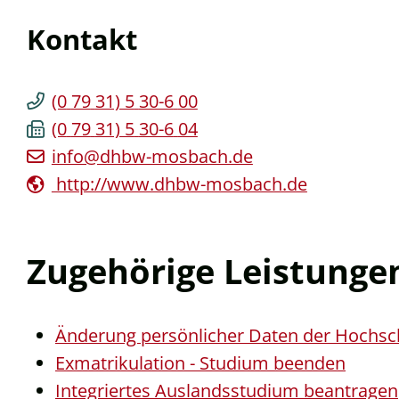
Kontakt
(0
79
31) 5
30-6
00
(0
79
31) 5
30-6
04
info@dhbw-mosbach.de
http://www.dhbw-mosbach.de
Zugehörige Leistunge
Änderung persönlicher Daten der Hochsch
Exmatrikulation - Studium beenden
Integriertes Auslandsstudium beantragen