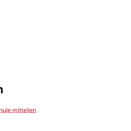
n
ule mitteilen